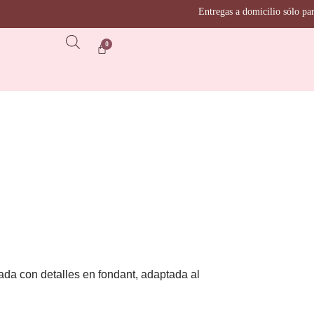
Entregas a domicilio sólo para la ciud
ada con detalles en fondant, adaptada al