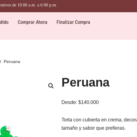
e 10:00 a.m. a 6:00 p.m.
dido
Comprar Ahora
Finalizar Compra
\
Peruana
Peruana
Desde:
$
140.000
Torta con cubierta en crema, decor
tamaño y sabor que prefieras.