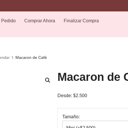
os de 10:00 a.m. a 6:00 p.m.
 Pedido
Comprar Ahora
Finalizar Compra
endar
\
Macaron de Café
Macaron de 
Desde:
$
2.500
Tamaño: