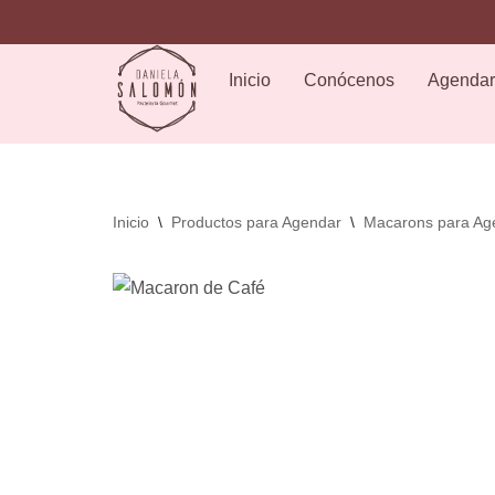
ciudad de Pasto, de 9:00 a.m. a 6:00 p.m. de lunes a sábado, domingos y festiv
Saltar
Inicio
Conócenos
Agendar
al
contenido
Inicio
\
Productos para Agendar
\
Macarons para Ag