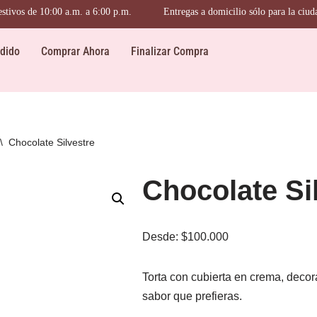
de 10:00 a.m. a 6:00 p.m.
Entregas a domicilio sólo para la ciudad de P
dido
Comprar Ahora
Finalizar Compra
\
Chocolate Silvestre
Chocolate Si
Desde:
$
100.000
Torta con cubierta en crema, deco
sabor que prefieras.