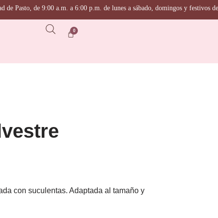
asto, de 9:00 a.m. a 6:00 p.m. de lunes a sábado, domingos y festivos de 10:00 
lvestre
rada con suculentas. Adaptada al tamaño y