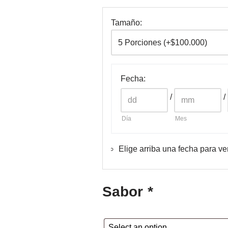
Tamaño:
Fecha
:
/
/
Día
Mes
Elige arriba una fecha para ve
Sabor
*