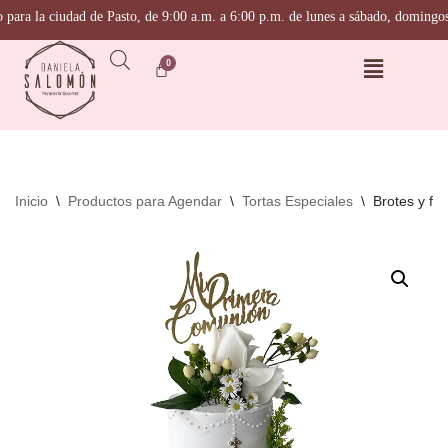
ra la ciudad de Pasto, de 9:00 a.m. a 6:00 p.m. de lunes a sábado, domingos y 
Saltar
al
contenido
Inicio
\
Productos para Agendar
\
Tortas Especiales
\
Brotes y flo