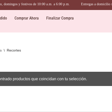
, domingos y festivos de 10:00 a.m. a 6:00 p.m.
Entregas a domicilio sól
dido
Comprar Ahora
Finalizar Compra
a
\
Recortes
ntrado productos que coincidan con tu selección.