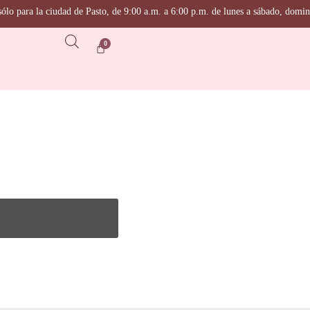
o para la ciudad de Pasto, de 9:00 a.m. a 6:00 p.m. de lunes a sábado, domingo